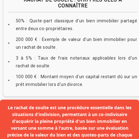
CONNAÎTRE
50% : Quote-part classique d'un bien immobilier partagé
entre deux co-propriétaires.
200 000 € : Exemple de valeur d'un bien immobilier pour
un rachat de soulte.
3 à 5% : Taux de frais notariaux applicables lors d'un
rachat de soulte.
100 000 € : Montant moyen d'un capital restant dû sur un
prêt immobilier lors d'un divorce.
Le rachat de soulte est une procédure essentielle dans les
situations d'indivision, permettant à un co-indivisaire
d'acquérir la pleine propriété d'un bien immobilier en
versant une somme à l'autre, basée sur une évaluation
précise de la valeur du bien et des quotes-parts de chaque