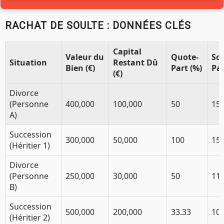
RACHAT DE SOULTE : DONNÉES CLÉS
Capital
Valeur du
Quote-
Sou
Situation
Restant Dû
Bien (€)
Part (%)
Pay
(€)
Divorce
(Personne
400,000
100,000
50
150
A)
Succession
300,000
50,000
100
150
(Héritier 1)
Divorce
(Personne
250,000
30,000
50
110
B)
Succession
500,000
200,000
33.33
100
(Héritier 2)